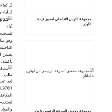
2. كفاءة نقل عالية، مع فقدان منخفض للطاقة، وضوضاء منخفضة، واهتزاز منخفض، مما يحسن من اقتصاد الوقود للآلة بأكملها.
3. أداء مستقر في اختلافات درجات الحرارة القصوى والبيئات المتربة والرطبة، وخالٍ من التعطل أو الفشل.
مجموعة الترس التفاضلي لمحور قيادة 
اللودر
أداء
مجموعة الترس التفاضلي لمحور قيادة اللودر
الداخلية
اتصل الآن
يضمن اس
بأكمله، 
طلب
المكافئة من XCMG، وهو مكون عالمي رئيسي لن
تُستخدم
والمواد 
مجموعة مخفض السرعة الرئيسي 5 طن