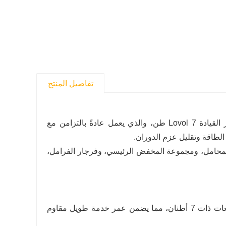
تفاصيل المنتج
تعتبر التروس الشمسية أحد المكونات الأساسية لمخفض سرعة عجلة محور القيادة Lovol 7 طن، والذي يعمل عادةً بالتزامن مع
لطاقة وتقليل عزم الدوران.
حامل، ومجموعة المخفض الرئيسي، وفرجار الفرامل،
1. قدرة تحمل الأحمال الثقيلة، عزم الدوران المقدر يلبي تأثير التجريف للرافعات ذات 7 أطنان، مما يضمن عمر خدمة طويل مقاوم