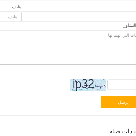
هاتف
لتشاور
يرسل
 ذات صله