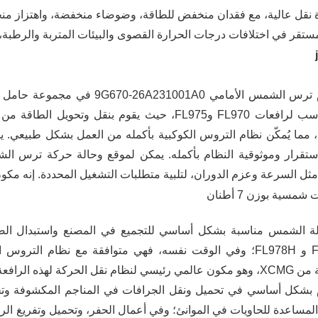
وهو مناسب لرافعات FL970 وFL975، حيث يقوم بنقل 
، مما يُمكّن نظام التروس الكوكبية بأكمله من العمل بشكل طبيعي. يلع
تقرار وموثوقية النظام بأكمله. يمكن لموقع وحالة حركة ترس ا
مثل السرعة وعزم الدوران، لتلبية متطلبات التشغيل المحددة. إنه مكو
FL976H و FL978H؛ وفي الوقت نفسه، فهي متوافقة مع نظام الت
ظام نقل الحركة لهذه الرافعة.
 بشكل أساسي في تحميل ونقل الجرافات في المناجم المكشوفة وت
المساعدة للحاويات في الموانئ؛ وفي أعمال الحفر، وتحميل وتفريغ الر