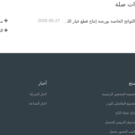
ذات صلة
2026-05-27
القواعد واللوائح الخاصة بورشة إنتاج قطع غيار اللودر —— شركة Shandong Zhaokun Engineering Machinery Co., Ltd
نتج
أخبار
لجمعية المخفض الرئيسية
أخبار الشركة
لتجميع التفاضلي للودر
اخبار الصناعة
ناح عجلة التاج
ندوق التروس المحمل
نابيب المحور محمل