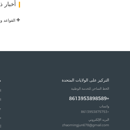
أخبار 
التركيز على الولايات المتحدة
م
الخط الساخن للخدمة الوطنية
ا
+8613953898589
ا
واتساب
ج
+8613953875753
ص
البريد الإلكتروني
zhaomingjun678@gmail.com
أ