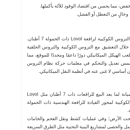
يُستخدم ترس الشمس الأمامي 9G670-26A231001A0 في مجموعة حامل التروس الكوكبية لرافعة Lovol ذات الحمولة 7 أطنان.
وتحويل الطاقة من خلال التعشيق مع التروس الكوكبية والتروس الحلقية
ب الهيكل الميكانيكي دورًا داعمًا ومحددًا للموقع، مما
لشمس تعديل والتحكم في معلمات حركة نظام التروس
ن أساسي لا غنى عنه في أنظمة النقل الميكانيكي.
تُعد عجلة الشمس مناسبة بشكل أساسي للتجميع في المصنع واستبدال الصيانة لما بعد البيع للرافعات ذات 7 أطنان مثل Lovol
روس الكوكبية لمحور القيادة للرافعة الهندسية ذات الحمولة
حت الأرض؛ وفي عمليات كشط ونقل الفحم والخامات
مل والحصى لمشاريع البنية التحتية مثل الطرق السريعة