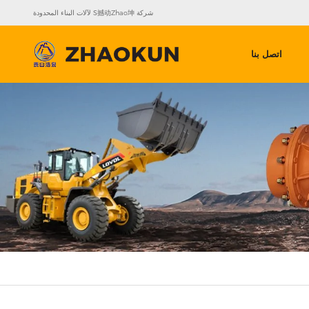
شركة S撼动Zhao坤 لآلات البناء المحدودة
اتصل بنا