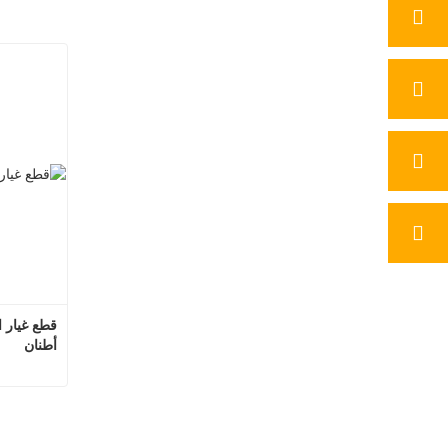
أطنان
ات