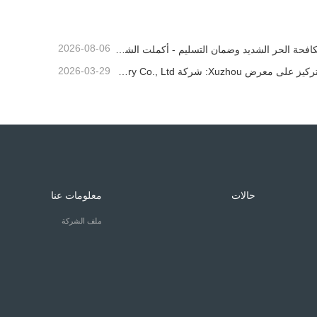
2026-08-06
مكافحة الحر الشديد وضمان التسليم - أكملت الشركة بنجاح مهمة شحن ملحقات اللودر
2026-03-29
التركيز على معرض Xuzhou: شركة Shandong Zhaokun Engineering Machinery Co., Ltd. تفسر القوة الجديدة لأجزاء اللودر من خلال "ميزة المصدر"
حالات
معلومات عنا
ملف الشركة