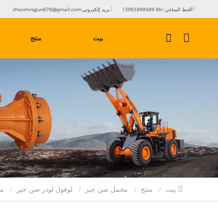
الخط الساخن:+86 13953898589
بريد إلكتروني:zhaomingjun678@gmail.com
بيت
منتج
بيت
منتج
محمل صن جير
لوفول لودر صن جير
معدات شمسية بوزن 7 أطنان