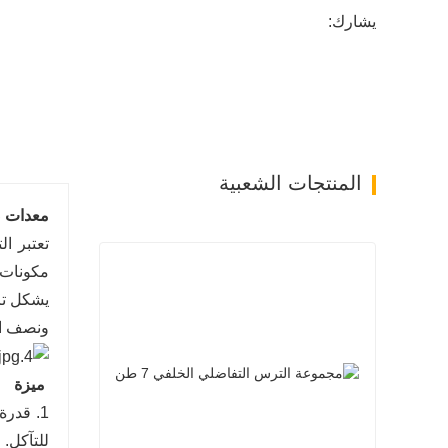
يشارك:
المنتجات الشعبية
معدات صن
مكونات 
يشكل تر
ونصف العم
ميزة
للتآكل.