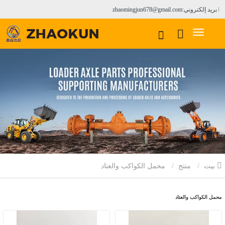
بريد إلكتروني:zhaomingjun678@gmail.com
بيت
منتج
محمل الكواكب والعتاد
محمل الكواكب والعتاد