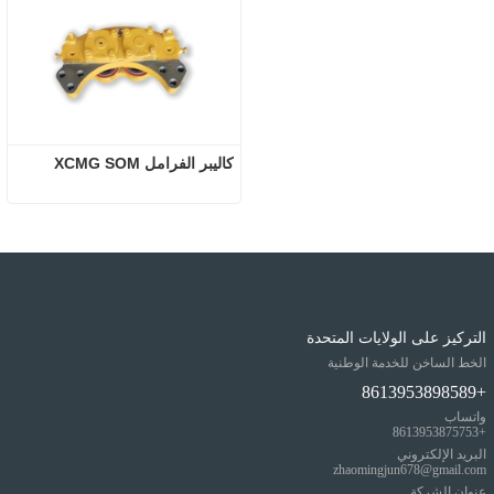
كاليبر الفرامل XCMG SOM
التركيز على الولايات المتحدة
الخط الساخن للخدمة الوطنية
+8613953898589
واتساب
+8613953875753
البريد الإلكتروني
zhaomingjun678@gmail.com
عنوان الشركة