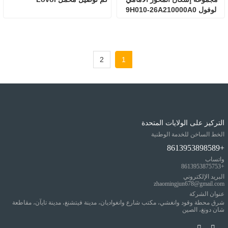
لوفول 9H010-26A210000A0
2
1
التركيز على الولايات المتحدة
الخط الساخن للخدمة الوطنية
+8613953898589
واتساب
+8613953875753
البريد الإلكتروني
zhaomingjun678@gmail.com
عنوان الشركة
شرق محطة وقود وانغشي، مكتب شارع وانغواديان، مدينة فيتشنغ، مدينة تايآن، مقاطعة
شان دونغ، الصين