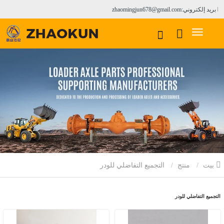
بريد إلكتروني:zhaomingjun678@gmail.com
بيت
منتج
التجميع التفاضلي للودر
التجميع التفاضلي للودر