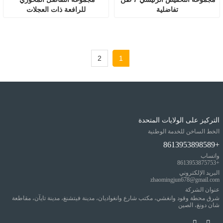
تفاضلية
للرافعة ذات العجلات
2
1
التركيز على الولايات المتحدة
الخط الساخن للخدمة الوطنية
+8613953898589
واتساب
+8613953875753
البريد الإلكتروني
zhaomingjun678@gmail.com
عنوان الشركة
شرق محطة وقود وانغشي، مكتب شارع وانغواديان، مدينة فيتشنغ، مدينة تايآن، مقاطعة
شان دونغ، الصين