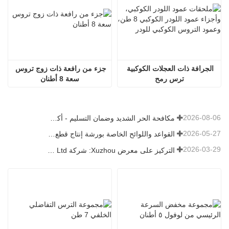
الجرافة ذات العجلات الكوكبية 
جزء من رافعة ذات زوج تروس 
ترس رمح
سعة 8 أطنان
2026-08-06
مكافحة الحر الشديد وضمان التسليم - أكملت الشركة بنجاح مهمة شحن ملحقات اللودر
2026-05-27
القواعد واللوائح الخاصة بورشة إنتاج قطع غيار اللودر —— شركة Shandong Zhaokun Engineering Machinery Co., Ltd
2026-03-29
التركيز على معرض Xuzhou: شركة Shandong Zhaokun Engineering Machinery Co., Ltd. تفسر القوة الجديدة لأجزاء اللودر من خلال "ميزة المصدر"