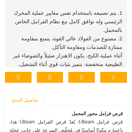
1. يتم تصنيعه باستخدام نفس معايير عملية المحرك
الرئيسي وله توافق كامل مع نظام الفرامل الخاص
بالمحمل.
2. مصنوع من الفولاذ عالي القوة، يتمتع بمقاومة
ممتازة للصدمات ومقاومة التآكل.
أثناء عملية الكبح، يكون الاهتزاز ضئيلاً والضوضاء غير
الطبيعية منخفضة. يتميز بثبات قوي أثناء التشغيل،
مما يُقلل من تكرار صيانة المعدات.
4. دعم تخصيص مواصفات متعددة لتلبية متطلبات
أداء الفرامل في ظل ظروف العمل الخاصة.
5. قنوات البيع المباشر من المصنع، تجمع بين الجودة
تفاصيل المنتج
وضمان ما بعد البيع.
قرص فرامل محور المحمل
6. مستودعات متعددة على مستوى الدولة للتسليم
قرص فرامل I-Beam: يُعدّ قرص الفرامل I-Beam هذا،
المباشر، مع وجود مخزون كافٍ من المستودعات
باعتباره مكونًا أساسيًا في مُخفِّض السرعة على جانب عجلة