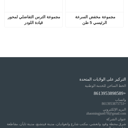
مجموعة مخفض السرعة 
مجموعة الترس التفاضلي لمحور 
الرئيسي 5 طن
قيادة اللودر
التركيز على الولايات المتحدة
الخط الساخن للخدمة الوطنية
+8613953898589
واتساب
+8613953875753
البريد الإلكتروني
zhaomingjun678@gmail.com
عنوان الشركة
شرق محطة وقود وانغشي، مكتب شارع وانغواديان، مدينة فيتشنغ، مدينة تايآن، مقاطعة
شان دونغ، الصين