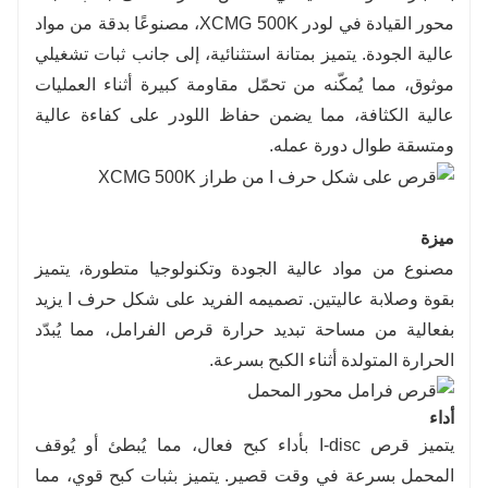
لضمان التسليم السريع لقطع الغيار البديلة في حالات
محور القيادة في لودر XCMG 500K، مصنوعًا بدقة من مواد
الطوارئ.
عالية الجودة. يتميز بمتانة استثنائية، إلى جانب ثبات تشغيلي
موثوق، مما يُمكّنه من تحمّل مقاومة كبيرة أثناء العمليات
عالية الكثافة، مما يضمن حفاظ اللودر على كفاءة عالية
ومتسقة طوال دورة عمله.
ميزة
مصنوع من مواد عالية الجودة وتكنولوجيا متطورة، يتميز
بقوة وصلابة عاليتين. تصميمه الفريد على شكل حرف I يزيد
بفعالية من مساحة تبديد حرارة قرص الفرامل، مما يُبدّد
الحرارة المتولدة أثناء الكبح بسرعة.
أداء
يتميز قرص I-disc بأداء كبح فعال، مما يُبطئ أو يُوقف
المحمل بسرعة في وقت قصير. يتميز بثبات كبح قوي، مما