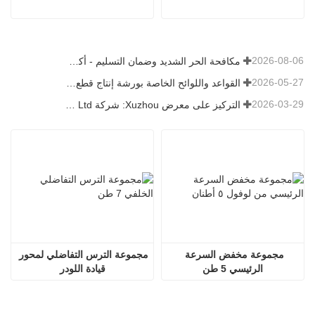
2026-08-06
مكافحة الحر الشديد وضمان التسليم - أكملت الشركة بنجاح مهمة شحن ملحقات اللودر
2026-05-27
القواعد واللوائح الخاصة بورشة إنتاج قطع غيار اللودر —— شركة Shandong Zhaokun Engineering Machinery Co., Ltd
2026-03-29
التركيز على معرض Xuzhou: شركة Shandong Zhaokun Engineering Machinery Co., Ltd. تفسر القوة الجديدة لأجزاء اللودر من خلال "ميزة المصدر"
مجموعة مخفض السرعة 
مجموعة الترس التفاضلي لمحور 
الرئيسي 5 طن
قيادة اللودر