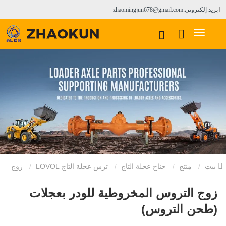
بريد إلكتروني:zhaomingjun678@gmail.com
بيت
منتج
جناح عجلة التاج
ترس عجلة التاج LOVOL
زوج
زوج التروس المخروطية للودر بعجلات
التروس المخروطية للودر بعجلات (طحن التروس)
(طحن التروس)