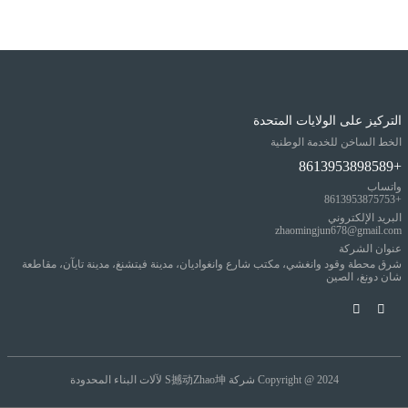
التركيز على الولايات المتحدة
الخط الساخن للخدمة الوطنية
+8613953898589
واتساب
+8613953875753
البريد الإلكتروني
zhaomingjun678@gmail.com
عنوان الشركة
شرق محطة وقود وانغشي، مكتب شارع وانغواديان، مدينة فيتشنغ، مدينة تايآن، مقاطعة
شان دونغ، الصين
Copyright @ 2024
شركة S撼动Zhao坤 لآلات البناء المحدودة