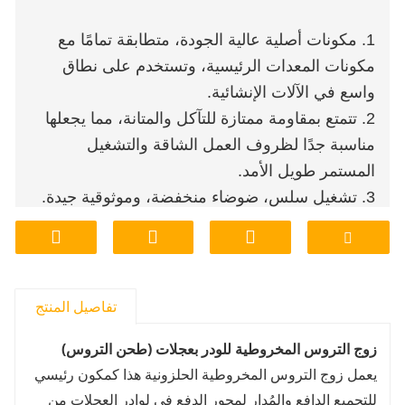
1. مكونات أصلية عالية الجودة، متطابقة تمامًا مع
مكونات المعدات الرئيسية، وتستخدم على نطاق
واسع في الآلات الإنشائية.
2. تتمتع بمقاومة ممتازة للتآكل والمتانة، مما يجعلها
مناسبة جدًا لظروف العمل الشاقة والتشغيل
المستمر طويل الأمد.
3. تشغيل سلس، ضوضاء منخفضة، وموثوقية جيدة.
4. مباشرة من مصنعنا الخاص، ندعم التصنيع
المخصص لتلبية الاحتياجات الخاصة لصناعتنا وعملائنا.
5. فعالية عالية من حيث التكلفة، ضمان جودة صارم،
وموثوقية مثبتة في الإنتاج الضخم ومشاريع التعاون
تفاصيل المنتج
طويلة الأمد.
زوج التروس المخروطية للودر بعجلات (طحن التروس)
6. مخزون كافٍ في المصنع لدعم الطلبات العاجلة
يعمل زوج التروس المخروطية الحلزونية هذا كمكون رئيسي
والتوريد بالجملة على نطاق واسع.
للتجميع الدافع والمُدار لمحور الدفع في لوادر العجلات من