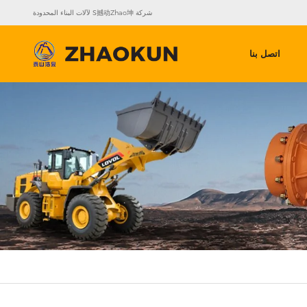
شركة S撼动Zhao坤 لآلات البناء المحدودة
اتصل بنا