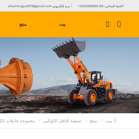
الخط الساخن:+86 13953898589
بريد إلكتروني:zhaomingjun678@gmail.com
بيت
منتج
بيت
منتج
جمعية الناقل الكوكبي
مجموعة حاملات الكواكب 