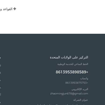
التركيز على الولايات المتحدة
م
الخط الساخن للخدمة الوطنية
ا
+8613953898589
ا
واتساب
ج
+8613953875753
ص
البريد الإلكتروني
zhaomingjun678@gmail.com
أ
عنوان الشركة
م