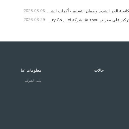
2026-08-06
مكافحة الحر الشديد وضمان التسليم - أكملت الشركة بنجاح مهمة شحن ملحقات اللودر
2026-03-29
التركيز على معرض Xuzhou: شركة Shandong Zhaokun Engineering Machinery Co., Ltd. تفسر القوة الجديدة لأجزاء اللودر من خلال "ميزة المصدر"
حالات
معلومات عنا
ملف الشركة