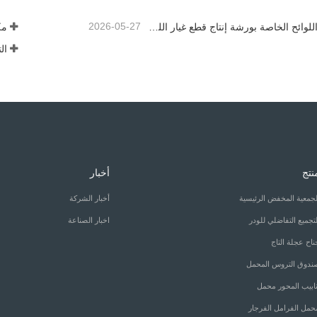
2026-05-27
القواعد واللوائح الخاصة بورشة إنتاج قطع غيار اللودر —— شركة Shandong Zhaokun Engineering Machinery Co., Ltd
نتج
أخبار
لجمعية المخفض الرئيسية
أخبار الشركة
لتجميع التفاضلي للودر
اخبار الصناعة
ناح عجلة التاج
ندوق التروس المحمل
نابيب المحور محمل
حمل الفرامل الفرجار