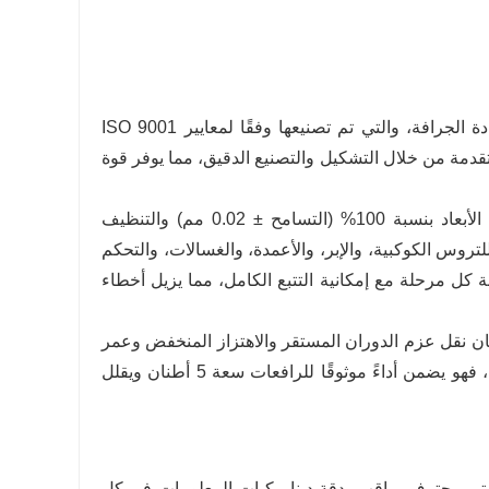
إن مجموعة الناقل الكوكبي للجرافة 5 طن هي المكون الأساسي لمحور قيادة الجرافة، والتي تم تصنيعها وفقًا لمعايير ISO 9001
 الفنية الصارمة لـ OEM. إنها مصنوعة من سبائك الفولاذ 42CrMo المتقدمة من خلال التشكيل والتصنيع الدقيق، مما يوفر قوة
يتبع التجميع عملية صارمة خطوة بخطوة: تخضع المكونات الرئيسية لفحص الأبعاد بنسبة 100% (التسامح ± 0.02 مم) والتنظيف
لتروس الكوكبية، والإبر، والأعمدة، والغسالات، والتحكم
دوران. تتم مراقبة كل مرحلة مع إمكانية التتبع الكامل، مما يزيل أخطاء
ان نقل عزم الدوران المستقر والاهتزاز المنخفض وعمر
الخدمة الطويل. تم تصميمه خصيصًا لظروف التعدين والبناء والموانئ القاسية، فهو يضمن أداءً موثوقًا للرافعات سعة 5 أطنان ويقلل
ستي محترف يراقب بدقة ديناميكيات المعلومات في كل