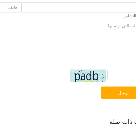
لتشاور
يرسل
 ذات صله