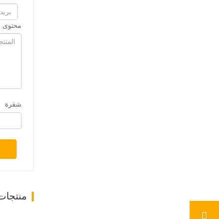
محتوى ا
شفرة
منتجات