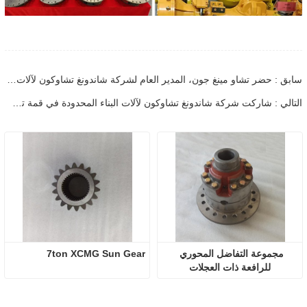
سابق : حضر تشاو مينغ جون، المدير العام لشركة شاندونغ تشاوكون لآلات البناء المحدودة، مؤتمر الموردين لعام 2024 لقطاع آلات البناء لمجموعة شاندونغ للصناعات الثقيلة الذي عقد في جينان
التالي : شاركت شركة شاندونغ تشاوكون لآلات البناء المحدودة في قمة تسويق العلامة التجارية العالمية لعام 2024 التي نظمتها شركة هواتشي للبيانات الضخمة
مجموعة التفاضل المحوري 
7ton XCMG Sun Gear
للرافعة ذات العجلات