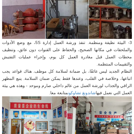
3- البيئة نظيفة ومنظمة. تنفذ ورشة العمل إدارة 5S، مع وضع الأدوات
والملحقات في مكانها الصحيح، والحفاظ على القنوات دون عائق، وتنظيف
محطات العمل قبل مغادرة العمل كل يوم، وإجراء عمليات التفتيش
والتقييمات المنتظمة.
النظام الجديد ليس عائقًا، بل ضمانة لسلامة كل موظف. هناك قواعد يجب
اتباعها، وخلاصة في القلب، وعندها فقط يمكن ضمان السلامة. ينبع المظهر
الراقي والجذاب لورشة العمل من عالم داخلي صارم وموحد - وهذه هي بيئة
العمل التي نعمل فيها
شاندونغ تشاوكون
متابعة معا.