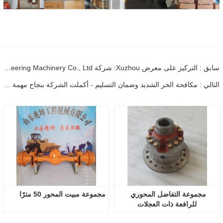
سابق : التركيز على معرض Xuzhou: شركة Shandong Zhaokun Engineering Machinery Co., Ltd. تفسر القوة الجديدة لأجزاء اللودر من خلال "ميزة المصدر"
التالي : مكافحة الحر الشديد وضمان التسليم - أكملت الشركة بنجاح مهمة شحن ملحقات اللودر
مجموعة التفاضل المحوري 
مجموعة مبيت المحور 50 مترًا
للرافعة ذات العجلات