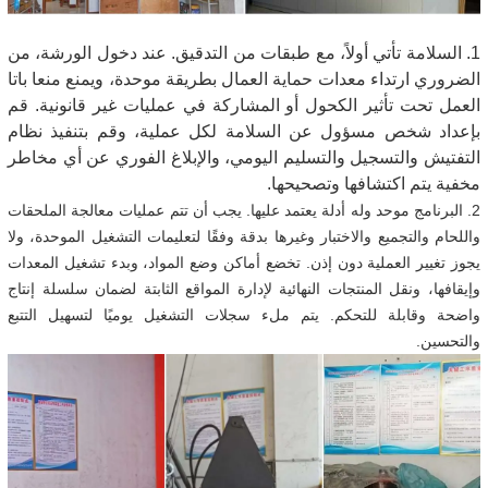
1. السلامة تأتي أولاً، مع طبقات من التدقيق. عند دخول الورشة، من
الضروري ارتداء معدات حماية العمال بطريقة موحدة، ويمنع منعا باتا
العمل تحت تأثير الكحول أو المشاركة في عمليات غير قانونية. قم
بإعداد شخص مسؤول عن السلامة لكل عملية، وقم بتنفيذ نظام
التفتيش والتسجيل والتسليم اليومي، والإبلاغ الفوري عن أي مخاطر
مخفية يتم اكتشافها وتصحيحها.
2. البرنامج موحد وله أدلة يعتمد عليها. يجب أن تتم عمليات معالجة الملحقات
واللحام والتجميع والاختبار وغيرها بدقة وفقًا لتعليمات التشغيل الموحدة، ولا
يجوز تغيير العملية دون إذن. تخضع أماكن وضع المواد، وبدء تشغيل المعدات
وإيقافها، ونقل المنتجات النهائية لإدارة المواقع الثابتة لضمان سلسلة إنتاج
واضحة وقابلة للتحكم. يتم ملء سجلات التشغيل يوميًا لتسهيل التتبع
والتحسين.