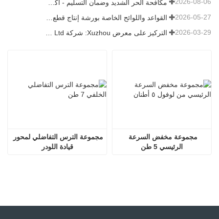
2026-08-06
مكافحة الحر الشديد وضمان التسليم - أكملت الشركة بنجاح مهمة شحن ملحقات اللودر
2026-05-27
القواعد واللوائح الخاصة بورشة إنتاج قطع غيار اللودر —— شركة Shandong Zhaokun Engineering Machinery Co., Ltd
2026-03-29
التركيز على معرض Xuzhou: شركة Shandong Zhaokun Engineering Machinery Co., Ltd. تفسر القوة الجديدة لأجزاء اللودر من خلال "ميزة المصدر"
مجموعة مخفض السرعة 
مجموعة الترس التفاضلي لمحور 
الرئيسي 5 طن
قيادة اللودر