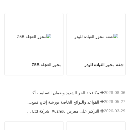
شفة محور القيادة للودر
محور العجلة Z5B
2026-08-06
مكافحة الحر الشديد وضمان التسليم - أكملت الشركة بنجاح مهمة شحن ملحقات اللودر
2026-05-27
القواعد واللوائح الخاصة بورشة إنتاج قطع غيار اللودر —— شركة Shandong Zhaokun Engineering Machinery Co., Ltd
2026-03-29
التركيز على معرض Xuzhou: شركة Shandong Zhaokun Engineering Machinery Co., Ltd. تفسر القوة الجديدة لأجزاء اللودر من خلال "ميزة المصدر"