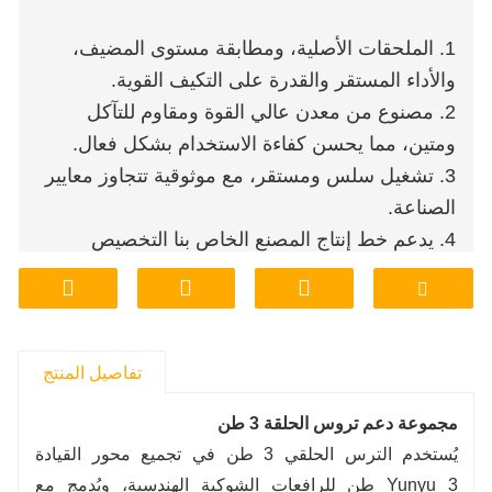
1. الملحقات الأصلية، ومطابقة مستوى المضيف،
والأداء المستقر والقدرة على التكيف القوية.
2. مصنوع من معدن عالي القوة ومقاوم للتآكل
ومتين، مما يحسن كفاءة الاستخدام بشكل فعال.
3. تشغيل سلس ومستقر، مع موثوقية تتجاوز معايير
الصناعة.
4. يدعم خط إنتاج المصنع الخاص بنا التخصيص
والمعالجة الشخصية للحجم والمواد.
5. فعالية من حيث التكلفة، وعملية فحص جودة
صارمة، وضمان جودة العملية الكاملة.
6. التسليم المباشر للسلع الفورية من مستودع
تفاصيل المنتج
المصنع، والخدمات اللوجستية والتوزيع الفعالة، ودورة
مجموعة دعم تروس الحلقة 3 طن
توريد سريعة وخالية من القلق.
يُستخدم الترس الحلقي 3 طن في تجميع محور القيادة
Yunyu 3 طن للرافعات الشوكية الهندسية، ويُدمج مع