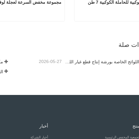
العجلة الكوكبية للحاملة الكوكبية 7 طن 
مجموعة مخفض السرعة لعجلة لوف
العجلة الكوكبية للحاملة الكوكبية 7 طن XCMG
مجموعة مخفض السرعة لعجلة
صل الآن
اتصل الآن
ذات صلة
2026-05-27
القواعد واللوائح الخاصة بورشة إنتاج قطع غيار اللودر —— شركة Shandong Zhaokun Engineering Machinery Co., Ltd
نتج
أخبار
لجمعية المخفض الرئيسية
أخبار الشركة