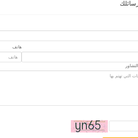
سائلك
هاتف
لتشاور