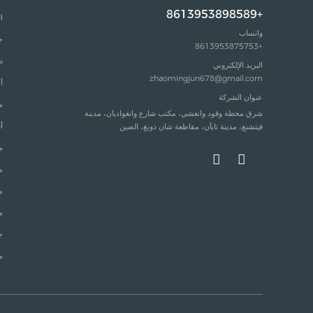
+8613953898589
ا
واتساب
ج
+8613953875753
ص
البريد الإلكتروني
zhaomingjun678@gmail.com
أ
عنوان الشركة
م
شرق محطة وقود وانغشي، مكتب شارع وانغواديان، مدينة
أ
فيتشنغ، مدينة تايآن، مقاطعة شان دونغ، الصين
م
م
م
م
ج
م