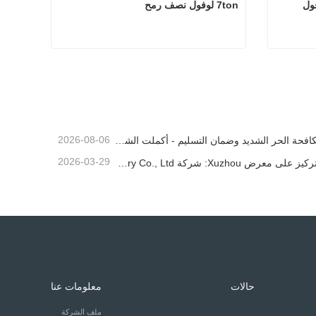
ول
7ton لوفول نصف رمح
 لوفول
7ton لوفول نصف رمح
اتصل الآن
2026-08-06
مكافحة الحر الشديد وضمان التسليم - أكملت الشركة بنجاح مهمة شحن ملحقات اللودر
2026-03-29
التركيز على معرض Xuzhou: شركة Shandong Zhaokun Engineering Machinery Co., Ltd. تفسر القوة الجديدة لأجزاء اللودر من خلال "ميزة المصدر"
حالات
معلومات عنا
ملف الشركة