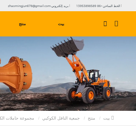
الخط الساخن:+86 13953898589
بريد إلكتروني:zhaomingjun678@gmail.com
بيت
منتج
بيت
منتج
جمعية الناقل الكوكبي
مجموعة حاملات الكواك