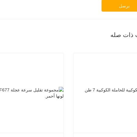
يرسل
 ذات صله