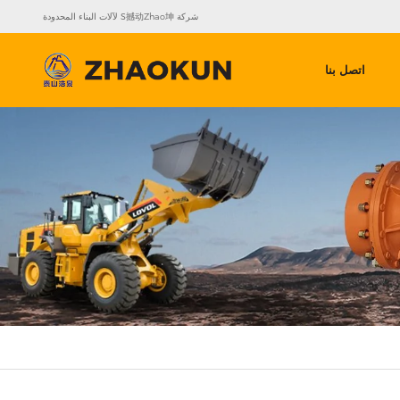
شركة S撼动Zhao坤 لآلات البناء المحدودة
اتصل بنا