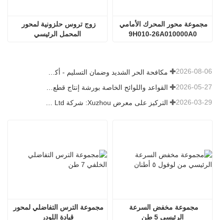
مجموعة محور المحرك الأمامي 
زوج تروس حلزونية لمحور 
9H010-26A010000A0
المحمل الرئيسي
2026-08-06
مكافحة الحر الشديد وضمان التسليم - أكملت الشركة بنجاح مهمة شحن ملحقات اللودر
2026-05-27
القواعد واللوائح الخاصة بورشة إنتاج قطع غيار اللودر —— شركة Shandong Zhaokun Engineering Machinery Co., Ltd
2026-03-29
التركيز على معرض Xuzhou: شركة Shandong Zhaokun Engineering Machinery Co., Ltd. تفسر القوة الجديدة لأجزاء اللودر من خلال "ميزة المصدر"
مجموعة مخفض السرعة 
مجموعة الترس التفاضلي لمحور 
الرئيسي 5 طن
قيادة اللودر