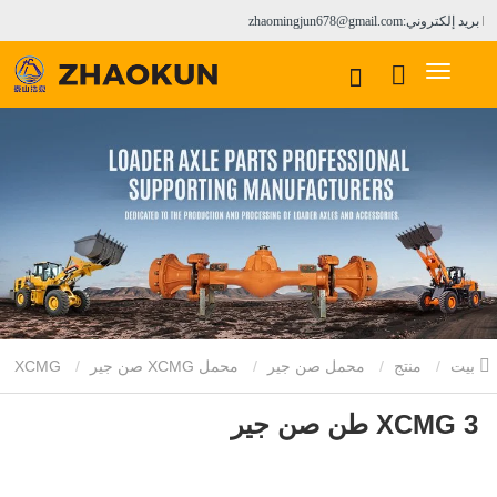
بريد إلكتروني:zhaomingjun678@gmail.com
بيت
منتج
محمل صن جير
محمل XCMG صن جير
XCMG
XCMG 3 طن صن جير
3 طن صن جير