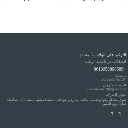
التركيز على الولايات المتحدة
الخط الساخن للخدمة الوطنية
+8613953898589
واتساب
+8613953875753
البريد الإلكتروني
zhaomingjun678@gmail.com
عنوان الشركة
شرق محطة وقود وانغشي، مكتب شارع وانغواديان، مدينة فيتشنغ، مدينة تايآن، مقاطعة
شان دونغ، الصين