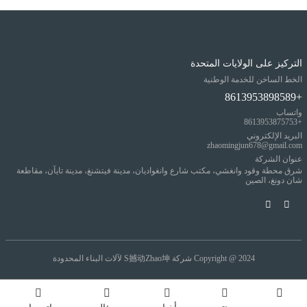
التركيز على الولايات المتحدة
الخط الساخن للخدمة الوطنية
+8613953898589
واتساب
+8613953875753
البريد الإلكتروني
zhaomingjun678@gmail.com
عنوان الشركة
شرق محطة وقود وانغشي، مكتب شارع وانغواديان، مدينة فيتشنغ، مدينة تايآن، مقاطعة
شان دونغ، الصين
Copyright @ 2024
شركة S撼动Zhao坤 لآلات البناء المحدودة