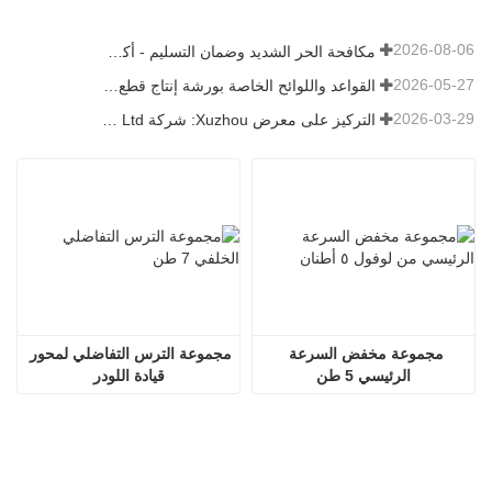
2026-08-06
مكافحة الحر الشديد وضمان التسليم - أكملت الشركة بنجاح مهمة شحن ملحقات اللودر
2026-05-27
القواعد واللوائح الخاصة بورشة إنتاج قطع غيار اللودر —— شركة Shandong Zhaokun Engineering Machinery Co., Ltd
2026-03-29
التركيز على معرض Xuzhou: شركة Shandong Zhaokun Engineering Machinery Co., Ltd. تفسر القوة الجديدة لأجزاء اللودر من خلال "ميزة المصدر"
مجموعة مخفض السرعة 
مجموعة الترس التفاضلي لمحور 
الرئيسي 5 طن
قيادة اللودر