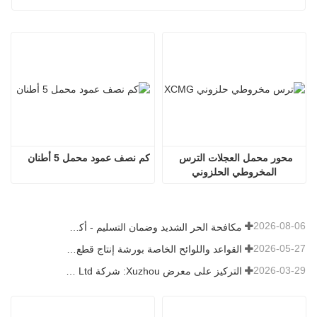
محور محمل العجلات الترس 
كم نصف عمود محمل 5 أطنان
المخروطي الحلزوني
2026-08-06
مكافحة الحر الشديد وضمان التسليم - أكملت الشركة بنجاح مهمة شحن ملحقات اللودر
2026-05-27
القواعد واللوائح الخاصة بورشة إنتاج قطع غيار اللودر —— شركة Shandong Zhaokun Engineering Machinery Co., Ltd
2026-03-29
التركيز على معرض Xuzhou: شركة Shandong Zhaokun Engineering Machinery Co., Ltd. تفسر القوة الجديدة لأجزاء اللودر من خلال "ميزة المصدر"