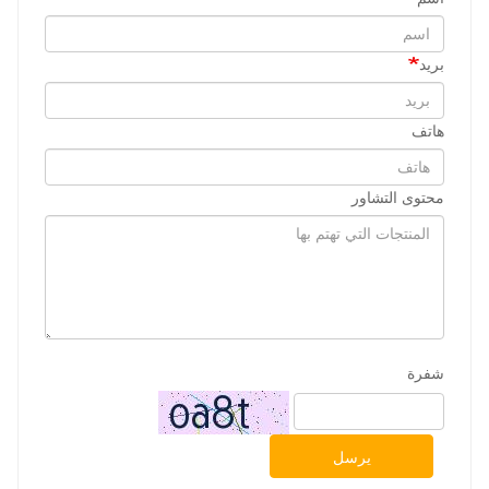
بريد
هاتف
محتوى التشاور
شفرة
يرسل